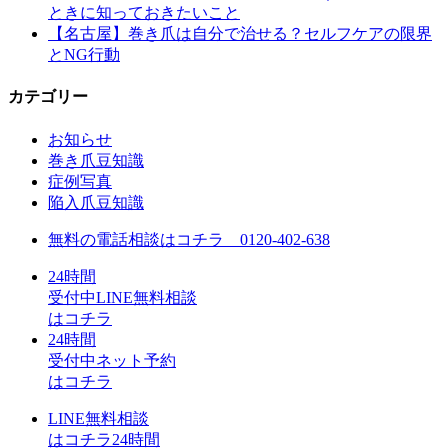
ときに知っておきたいこと
【名古屋】巻き爪は自分で治せる？セルフケアの限界
とNG行動
カテゴリー
お知らせ
巻き爪豆知識
症例写真
陥入爪豆知識
無料の電話相談はコチラ
0120-402-638
24
時間
受付中
LINE無料相談
はコチラ
24
時間
受付中
ネット予約
はコチラ
LINE無料相談
はコチラ
24
時間