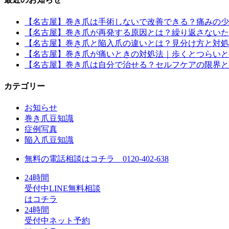
【名古屋】巻き爪は手術しないで改善できる？痛みの少
【名古屋】巻き爪が再発する原因とは？繰り返さないた
【名古屋】巻き爪と陥入爪の違いとは？見分け方と対処
【名古屋】巻き爪が痛いときの対処法｜歩くとつらいと
【名古屋】巻き爪は自分で治せる？セルフケアの限界と
カテゴリー
お知らせ
巻き爪豆知識
症例写真
陥入爪豆知識
無料の電話相談はコチラ
0120-402-638
24
時間
受付中
LINE無料相談
はコチラ
24
時間
受付中
ネット予約