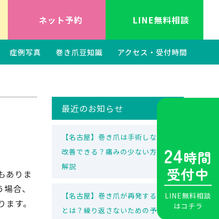
ネット予約
LINE無料相談
症例写真
巻き爪豆知識
アクセス・受付時間
最近のお知らせ
【名古屋】巻き爪は手術しないで
24
改善できる？痛みの少ない方法を
時間
解説
受付中
もありま
う場合、
【名古屋】巻き爪が再発する原因
LINE無料相談
ります。
はコチラ
とは？繰り返さないための予防法