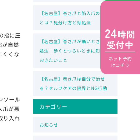
【名古屋】巻き爪と陥入爪の違い
とは？見分け方と対処法
24
時間
の指に圧
【名古屋】巻き爪が痛いときの対
受付中
指が自然
処法｜歩くとつらいときに知って
にくくな
ネット予約
おきたいこと
はコチラ
【名古屋】巻き爪は自分で治せ
る？セルフケアの限界とNG行動
ンソール
カテゴリー
入爪が悪
取り入れ
お知らせ