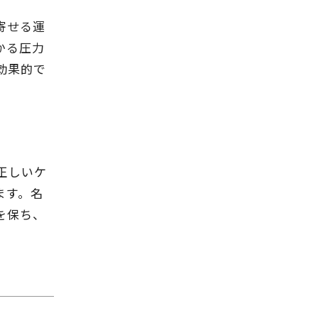
寄せる運
かる圧力
効果的で
正しいケ
ます。名
を保ち、