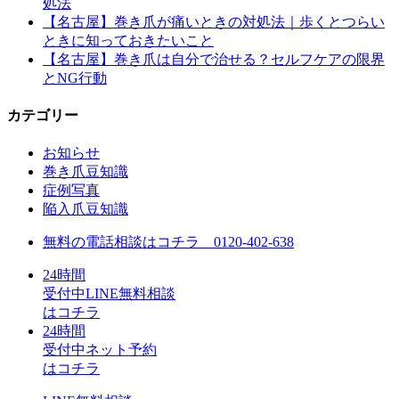
処法
【名古屋】巻き爪が痛いときの対処法｜歩くとつらい
ときに知っておきたいこと
【名古屋】巻き爪は自分で治せる？セルフケアの限界
とNG行動
カテゴリー
お知らせ
巻き爪豆知識
症例写真
陥入爪豆知識
無料の電話相談はコチラ
0120-402-638
24
時間
受付中
LINE無料相談
はコチラ
24
時間
受付中
ネット予約
はコチラ